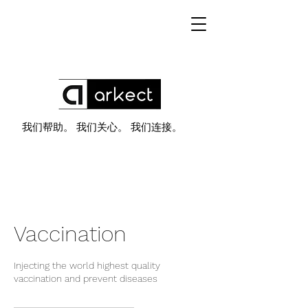
我们帮助。 我们关心。 我们连接。
Vaccination
Injecting the world highest quality
vaccination and prevent diseases