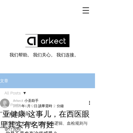
我们帮助。 我们关心。 我们连接。
文章
All Posts
Arkect 小圣助手
All Posts
2025年6月12日
讀畢需時 2 分鐘
“亚健康”这事儿，在西医眼
赴英就医指南
里其实有名有姓
英国医疗大揭秘｜拆解看病逻辑、血检规则与
诊疗流程