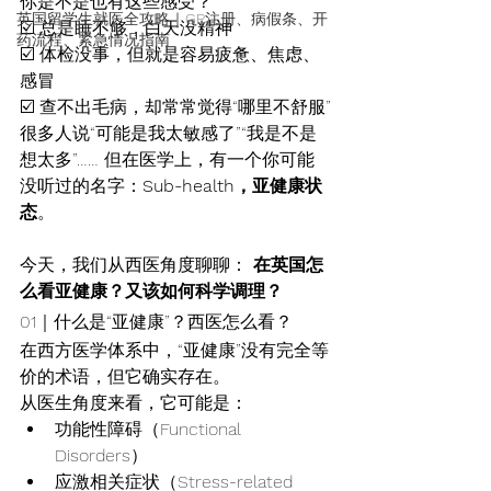
你是不是也有这些感受？
英国留学生就医全攻略｜GP注册、病假条、开
☑️ 总是睡不够，白天没精神
药流程、紧急情况指南
☑️ 体检没事，但就是容易疲惫、焦虑、
感冒
☑️ 查不出毛病，却常常觉得“哪里不舒服”
很多人说“可能是我太敏感了”“我是不是
想太多”…… 但在医学上，有一个你可能
没听过的名字：
Sub-health，亚健康状
态
。
今天，我们从西医角度聊聊： 
在英国怎
么看亚健康？又该如何科学调理？
01｜什么是“亚健康”？西医怎么看？
在西方医学体系中，“亚健康”没有完全等
价的术语，但它确实存在。
从医生角度来看，它可能是：
功能性障碍（Functional 
Disorders）
应激相关症状（Stress-related 