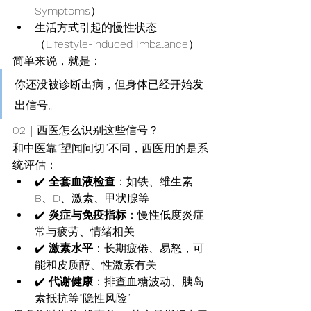
Symptoms）
生活方式引起的慢性状态
（Lifestyle-induced Imbalance）
简单来说，就是：
你还没被诊断出病，但身体已经开始发
出信号。
02｜西医怎么识别这些信号？
和中医靠“望闻问切”不同，西医用的是系
统评估：
✔️ 
全套血液检查
：如铁、维生素
B、D、激素、甲状腺等
✔️ 
炎症与免疫指标
：慢性低度炎症
常与疲劳、情绪相关
✔️ 
激素水平
：长期疲倦、易怒，可
能和皮质醇、性激素有关
✔️ 
代谢健康
：排查血糖波动、胰岛
素抵抗等“隐性风险”